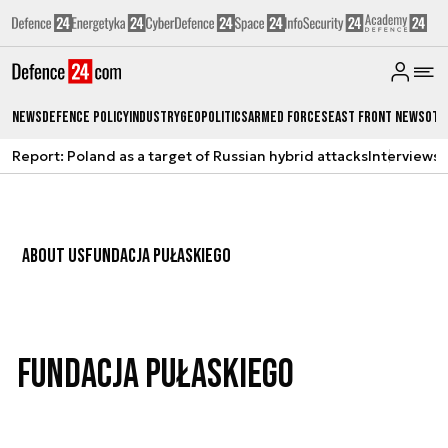
News
Defence Policy
Industry
Geopolitics
Armed Forces
East Front News
Oth
Report: Poland as a target of Russian hybrid attacks
Interviews
A
ABOUT US
FUNDACJA PUŁASKIEGO
Fundacja Pułaskiego