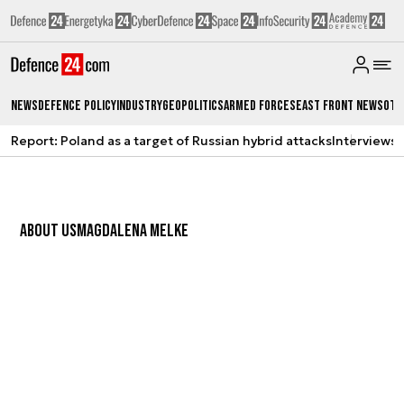
News
Defence Policy
Industry
Geopolitics
Armed Forces
East Front News
Oth
Report: Poland as a target of Russian hybrid attacks
Interviews
A
ABOUT US
MAGDALENA MELKE