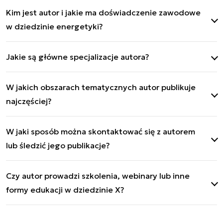
Kim jest autor i jakie ma doświadczenie zawodowe
w dziedzinie energetyki?
Wydawczyni serwisu Energetyka24, analityczka
Jakie są główne specjalizacje autora?
ds. energetyki i polityki międzynarodowej i
doktorantka SGH Szkoły Głównej Handlowej w
Główne specjalizacje: miedź, metale ziem rzadkich
Warszawie. Posiada 2-letnie doświadczenie
W jakich obszarach tematycznych autor publikuje
i surowce krytyczne, transformacja i
zawodowe w dziennikarstwie i 4-letnie jako project
najczęściej?
bezpieczeństwo energetyczne, Chiny i Tajwan.
manager International Public Affairs Academy.
Miedź, surowce krytyczne i metale ziem rzadkich,
W jaki sposób można skontaktować się z autorem
Chiny, Azja, transformacja i bezpieczeństwo
lub śledzić jego publikacje?
energetyczne.
Profil na LinkedIn oraz X. Kontakt mailowy:
Czy autor prowadzi szkolenia, webinary lub inne
m.melke@defence24.pl
formy edukacji w dziedzinie X?
Nie.