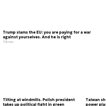
Trump slams the EU: you are paying for a war
against yourselves. And he is right
8 min.
Tilting at windmills. Polish president
Taiwan shu
takes up political fight in green
power plan