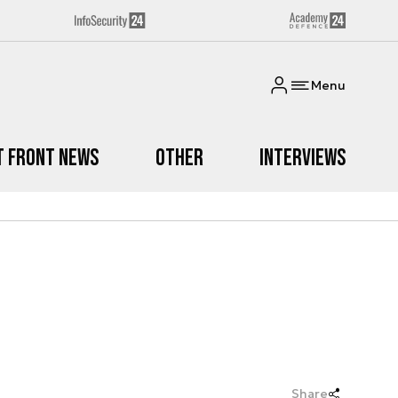
Menu
t Front News
Other
Interviews
Share