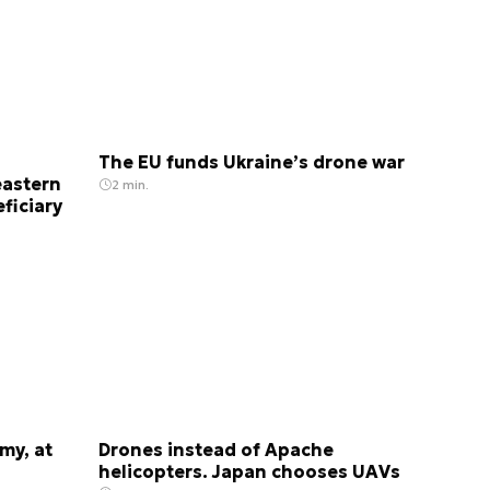
The EU funds Ukraine’s drone war
eastern
2 min.
eficiary
my, at
Drones instead of Apache
helicopters. Japan chooses UAVs