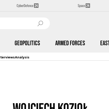
Geopolitics
Armed Forces
Eas
nterviews
Analysis