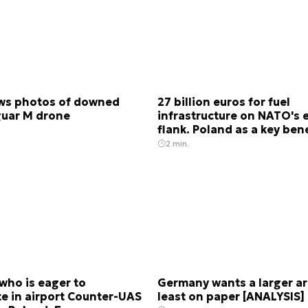
ws photos of downed
27 billion euros for fuel
guar M drone
infrastructure on NATO's 
flank. Poland as a key ben
2 min.
who is eager to
Germany wants a larger ar
te in airport Counter-UAS
least on paper [ANALYSIS]