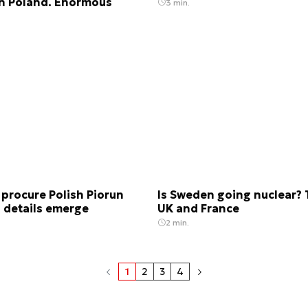
in Poland. Enormous
3 min.
 procure Polish Piorun
Is Sweden going nuclear? 
– details emerge
UK and France
2 min.
1
2
3
4