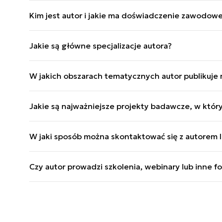
Kim jest autor i jakie ma doświadczenie zawodow
Autor jest absolwentem Uniwersytetu Śląskiego n
Jakie są główne specjalizacje autora?
międzynarodowe". Od 2023 roku związany z porta
Autor specjalizuje się w tematyce polityki zagran
W jakich obszarach tematycznych autor publikuje 
związanych z systemami politycznymi poszczegól
Publikacje autora najczęściej skupiają się na anali
Jakie są najważniejsze projekty badawcze, w który
poszczególnych państw Europy Środkowej i Wschod
Jest autorem książki ,,Między Bugiem a prawdą", k
W jaki sposób można skontaktować się z autorem lu
szczególnym uwzględnieniem polityki względem Ukrai
Autor najczęściej publikuje na łamach Defence24.p
Czy autor prowadzi szkolenia, webinary lub inne f
Facebooku.
Nie.