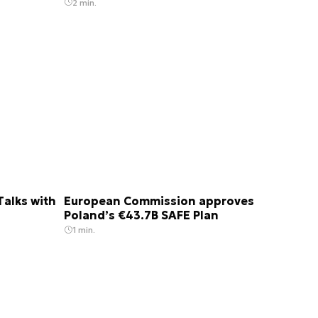
2 min.
Talks with
European Commission approves
Poland’s €43.7B SAFE Plan
1 min.