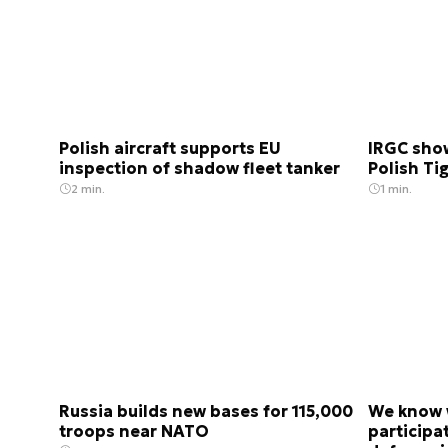
Polish aircraft supports EU
IRGC sho
inspection of shadow fleet tanker
Polish Ti
2 min.
1 min.
Russia builds new bases for 115,000
We know 
troops near NATO
participa