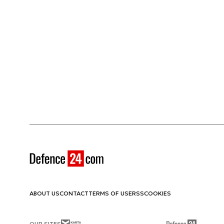
ABOUT US
CONTACT
TERMS OF USE
RSS
COOKIES
OUR SITES