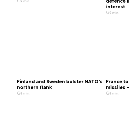
defence 
2 min.
interest
2 min.
Finland and Sweden bolster NATO’s
France to
northern flank
missiles 
2 min.
2 min.